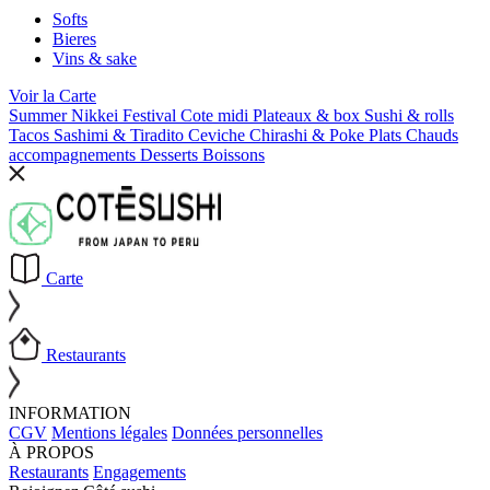
Softs
Bieres
Vins & sake
Voir la
Carte
Summer Nikkei Festival
Cote midi
Plateaux & box
Sushi & rolls
Tacos
Sashimi & Tiradito
Ceviche
Chirashi & Poke
Plats Chauds
accompagnements
Desserts
Boissons
Carte
Restaurants
INFORMATION
CGV
Mentions légales
Données personnelles
À PROPOS
Restaurants
Engagements