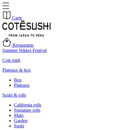
Carte
Restaurants
Summer Nikkei Festival
Cote midi
Plateaux & box
Box
Plateaux
Sushi & rolls
California rolls
Signature rolls
Maki
Garden
Sushi