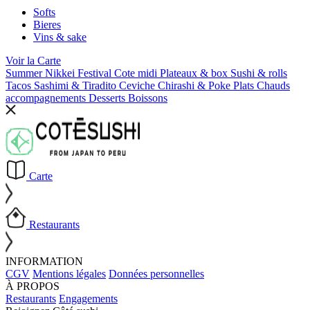
Softs
Bieres
Vins & sake
Voir la
Carte
Summer Nikkei Festival
Cote midi
Plateaux & box
Sushi & rolls
Tacos
Sashimi & Tiradito
Ceviche
Chirashi & Poke
Plats Chauds
accompagnements
Desserts
Boissons
Carte
Restaurants
INFORMATION
CGV
Mentions légales
Données personnelles
À PROPOS
Restaurants
Engagements