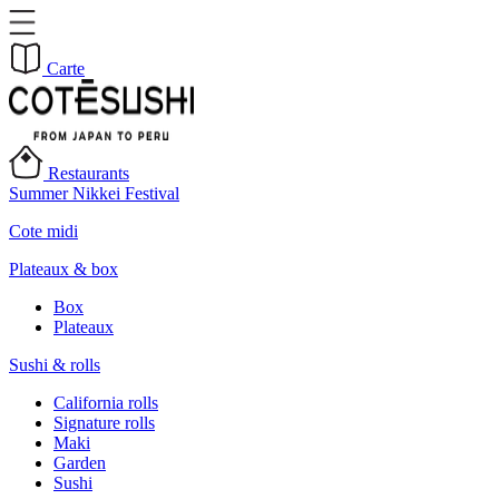
Carte
Restaurants
Summer Nikkei Festival
Cote midi
Plateaux & box
Box
Plateaux
Sushi & rolls
California rolls
Signature rolls
Maki
Garden
Sushi