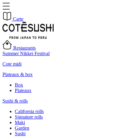
Carte
Restaurants
Summer Nikkei Festival
Cote midi
Plateaux & box
Box
Plateaux
Sushi & rolls
California rolls
Signature rolls
Maki
Garden
Sushi