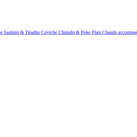
os
Sashimi & Tiradito
Ceviche
Chirashi & Poke
Plats Chauds
accompa