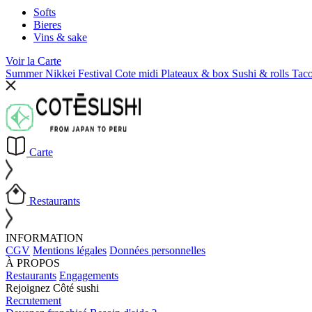
Softs
Bieres
Vins & sake
Voir la
Carte
Summer Nikkei Festival
Cote midi
Plateaux & box
Sushi & rolls
Tac
Carte
Restaurants
INFORMATION
CGV
Mentions légales
Données personnelles
À PROPOS
Restaurants
Engagements
Rejoignez Côté sushi
Recrutement