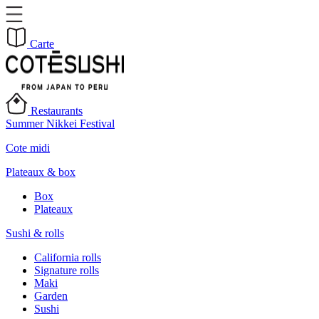
Carte
Restaurants
Summer Nikkei Festival
Cote midi
Plateaux & box
Box
Plateaux
Sushi & rolls
California rolls
Signature rolls
Maki
Garden
Sushi