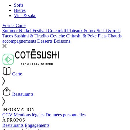
Softs
Bieres
Vins & sake
Voir la
Carte
Summer Nikkei Festival
Cote midi
Plateaux & box
Sushi & rolls
Tacos
Sashimi & Tiradito
Ceviche
Chirashi & Poke
Plats Chauds
accompagnements
Desserts
Boissons
Carte
Restaurants
INFORMATION
CGV
Mentions légales
Données personnelles
À PROPOS
Restaurants
Engagements