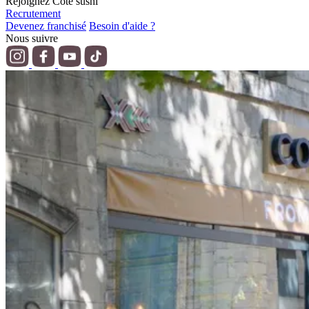
Rejoignez Côté sushi
Recrutement
Devenez franchisé
Besoin d'aide ?
Nous suivre