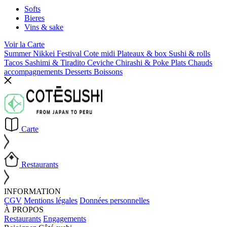
Softs
Bieres
Vins & sake
Voir la
Carte
Summer Nikkei Festival
Cote midi
Plateaux & box
Sushi & rolls
Tacos
Sashimi & Tiradito
Ceviche
Chirashi & Poke
Plats Chauds
accompagnements
Desserts
Boissons
Carte
Restaurants
INFORMATION
CGV
Mentions légales
Données personnelles
À PROPOS
Restaurants
Engagements