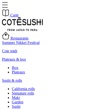
Carte
Restaurants
Summer Nikkei Festival
Cote midi
Plateaux & box
Box
Plateaux
Sushi & rolls
California rolls
Signature rolls
Maki
Garden
Sushi