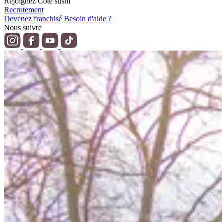
Rejoignez Côté sushi
Recrutement
Devenez franchisé
Besoin d'aide ?
Nous suivre