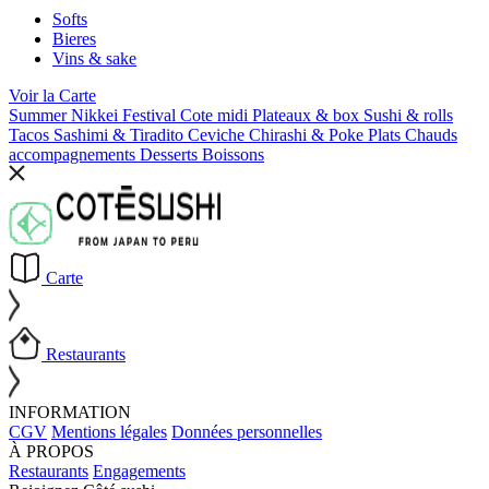
Softs
Bieres
Vins & sake
Voir la
Carte
Summer Nikkei Festival
Cote midi
Plateaux & box
Sushi & rolls
Tacos
Sashimi & Tiradito
Ceviche
Chirashi & Poke
Plats Chauds
accompagnements
Desserts
Boissons
Carte
Restaurants
INFORMATION
CGV
Mentions légales
Données personnelles
À PROPOS
Restaurants
Engagements