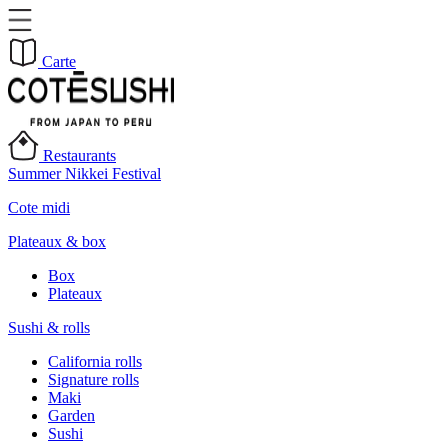
Carte
Restaurants
Summer Nikkei Festival
Cote midi
Plateaux & box
Box
Plateaux
Sushi & rolls
California rolls
Signature rolls
Maki
Garden
Sushi