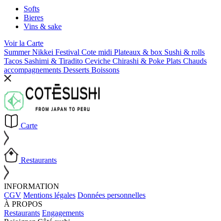
Softs
Bieres
Vins & sake
Voir la
Carte
Summer Nikkei Festival
Cote midi
Plateaux & box
Sushi & rolls
Tacos
Sashimi & Tiradito
Ceviche
Chirashi & Poke
Plats Chauds
accompagnements
Desserts
Boissons
Carte
Restaurants
INFORMATION
CGV
Mentions légales
Données personnelles
À PROPOS
Restaurants
Engagements