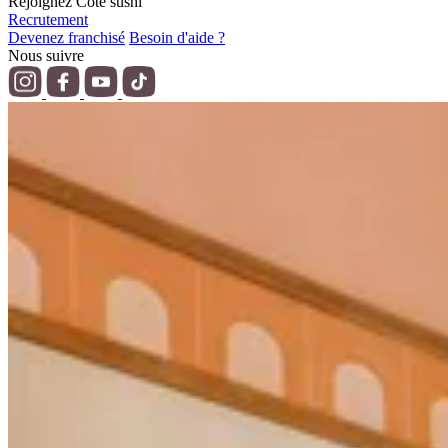
Rejoignez Côté sushi
Recrutement
Devenez franchisé
Besoin d'aide ?
Nous suivre