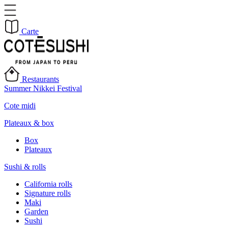
Carte
Restaurants
Summer Nikkei Festival
Cote midi
Plateaux & box
Box
Plateaux
Sushi & rolls
California rolls
Signature rolls
Maki
Garden
Sushi