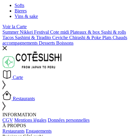
Softs
Bieres
Vins & sake
Voir la
Carte
Summer Nikkei Festival
Cote midi
Plateaux & box
Sushi & rolls
Tacos
Sashimi & Tiradito
Ceviche
Chirashi & Poke
Plats Chauds
accompagnements
Desserts
Boissons
Carte
Restaurants
INFORMATION
CGV
Mentions légales
Données personnelles
À PROPOS
Restaurants
Engagements