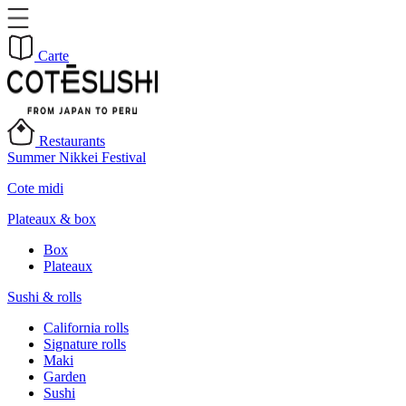
Carte
Restaurants
Summer Nikkei Festival
Cote midi
Plateaux & box
Box
Plateaux
Sushi & rolls
California rolls
Signature rolls
Maki
Garden
Sushi