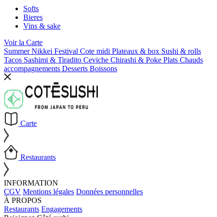
Softs
Bieres
Vins & sake
Voir la
Carte
Summer Nikkei Festival
Cote midi
Plateaux & box
Sushi & rolls
Tacos
Sashimi & Tiradito
Ceviche
Chirashi & Poke
Plats Chauds
accompagnements
Desserts
Boissons
Carte
Restaurants
INFORMATION
CGV
Mentions légales
Données personnelles
À PROPOS
Restaurants
Engagements