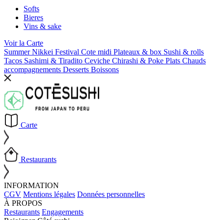
Softs
Bieres
Vins & sake
Voir la
Carte
Summer Nikkei Festival
Cote midi
Plateaux & box
Sushi & rolls
Tacos
Sashimi & Tiradito
Ceviche
Chirashi & Poke
Plats Chauds
accompagnements
Desserts
Boissons
Carte
Restaurants
INFORMATION
CGV
Mentions légales
Données personnelles
À PROPOS
Restaurants
Engagements