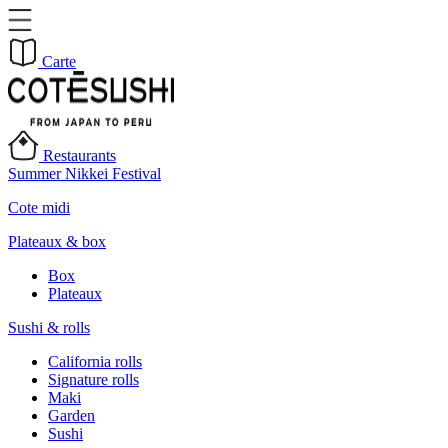
Carte
Restaurants
Summer Nikkei Festival
Cote midi
Plateaux & box
Box
Plateaux
Sushi & rolls
California rolls
Signature rolls
Maki
Garden
Sushi